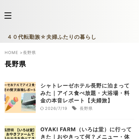
４０代転勤族☆夫婦ふたりの暮らし
HOME
>
長野県
長野県
シャトレーゼホテル長野に泊まって
みた｜アイス食べ放題・大浴場・料
金の本音レポート【夫婦旅】
2026/7/19
長野県
OYAKI FARM（いろは堂）に行って
きた｜おやきって何？メニュー・体