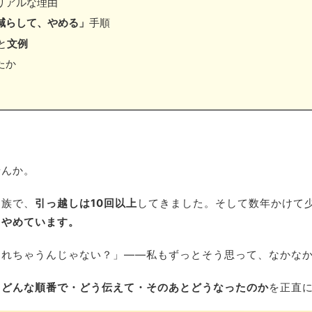
リアルな理由
減らして、やめる」
手順
と
文例
たか
せんか。
勤族で、
引っ越しは10回以上
してきました。そして数年かけて
もやめています。
切れちゃうんじゃない？」——私もずっとそう思って、なかな
、どんな順番で・どう伝えて・そのあとどうなったのか
を正直